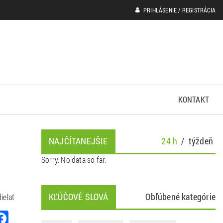
PRIHLÁSENIE / REGISTRÁCIA
KONTAKT
NAJČÍTANEJŠIE
24 h
/
týždeň
Sorry. No data so far.
KĽÚČOVÉ SLOVÁ
Obľúbené kategórie
ielať
Facebook