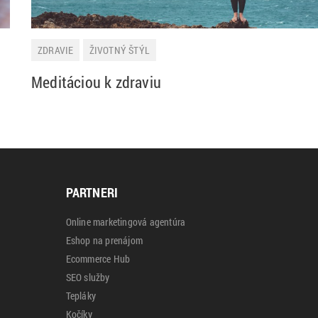
ZDRAVIE
ŽIVOTNÝ ŠTÝL
Meditáciou k zdraviu
PARTNERI
Online marketingová agentúra
Eshop na prenájom
Ecommerce Hub
SEO služby
Tepláky
Kočíky