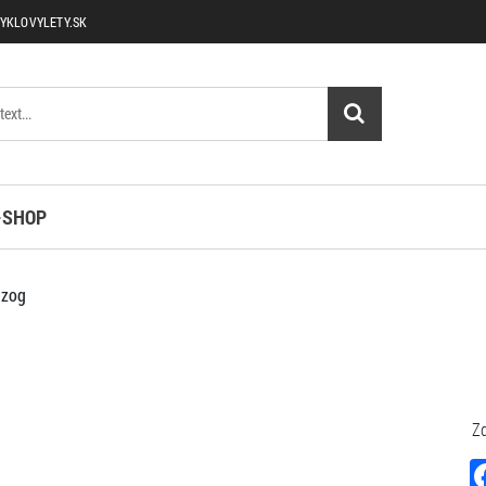
YKLOVYLETY.SK
-SHOP
zog
Zd