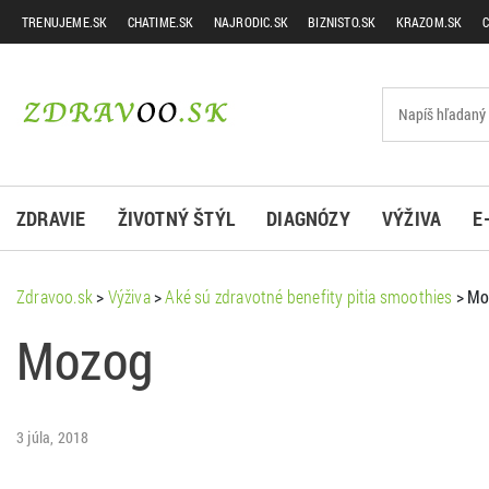
TRENUJEME.SK
CHATIME.SK
NAJRODIC.SK
BIZNISTO.SK
KRAZOM.SK
C
ZDRAVIE
ŽIVOTNÝ ŠTÝL
DIAGNÓZY
VÝŽIVA
E
Zdravoo.sk
>
Výživa
>
Aké sú zdravotné benefity pitia smoothies
>
Mo
Mozog
3 júla, 2018