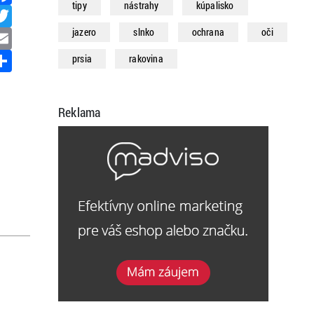
tipy
nástrahy
kúpalisko
Twitter
Email
jazero
slnko
ochrana
oči
Share
prsia
rakovina
Reklama